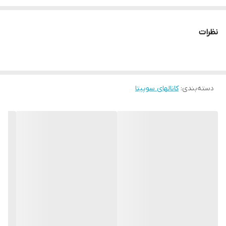
* محافظت ازکابل ها روى زمین در برابر فشارها
* ارائه درسایزهاى مختلف به همراه پارتیشن هاى جدا کننده
نظرات
* قابلیت اتصال به انواع مینى ستون ها و باکس هاى کف روکار
* عرضه در رنگهاى مختلف خاکسترى، سفید و طرح چوب
* استقامت بسیار بالا به دلیل ضخامت بالا مطابق با نمونه هاى اروپایى
دسته‌بندی
:
* عرضه محصولات در 2 نوع ساده و پشت چسب دار
کانالهای سوپیتا