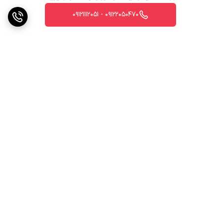
09122050470 - 09121112051
برگشت به بالا
ارسال ویژه
ضمانت اصالت کالا