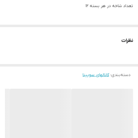
تعداد شاخه در هر بسته 12
* انعطاف پذیرى بالا به دلیل استفاده از بهترین مواد اولیه
* شفافیت و سطح بسیار صاف
نظرات
* غیر قابل اشتعال
* داراى درب هاى مستحکم به علت طراحى خاص وقفل شو
* ارائه داکت هاى پشت چسبدار با استفاده از چسب هاى با
دسته‌بندی
:
کانالهای سوپیتا
کیفیت بسیار بالا
* داراى سایزهاى متنوع براى استفاده در مکان هاى مختلف با حجم
مختلف سیم ها
* دررنگ هاى مختلف (سفید، طرح چوب، طوسى و ... به
سفارش مشترى با توجه به حجم درخواست)
* داراى پانچ کف مطابق با استاندارد 50085 اروپا