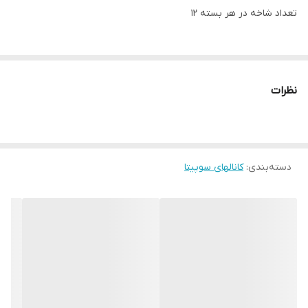
تعداد شاخه در هر بسته 12
* انعطاف پذیرى بالا به دلیل استفاده از بهترین مواد اولیه
* شفافیت و سطح بسیار صاف
نظرات
* غیر قابل اشتعال
* داراى درب هاى مستحکم به علت طراحى خاص وقفل شو
* ارائه داکت هاى پشت چسبدار با استفاده از چسب هاى با
دسته‌بندی
:
کانالهای سوپیتا
کیفیت بسیار بالا
* داراى سایزهاى متنوع براى استفاده در مکان هاى مختلف با حجم
مختلف سیم ها
* دررنگ هاى مختلف (سفید، طرح چوب، طوسى و ... به
سفارش مشترى با توجه به حجم درخواست)
* داراى پانچ کف مطابق با استاندارد 50085 اروپا