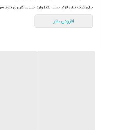
* ارائه داکت هاى پشت چسبدار با استفاده ا
برای ثبت نظر، لازم است ابتدا وارد حساب کاربری خود شو
* داراى سایزهاى متنوع براى استفاده در مکان هاى مخ
افزودن نظر
* دررنگ هاى مختلف (سفید، طرح چوب، طوسى و ... ب
* داراى پانچ کف مطابق با استاندارد 50085 اروپا