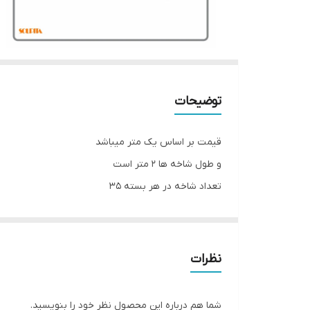
توضیحات
قیمت بر اساس یک متر میباشد
و طول شاخه ها 2 متر است
تعداد شاخه در هر بسته 35
* انعطاف پذیرى بالا به دلیل استفاده از بهترین مواد اول
* شفافیت و سطح بسیار صاف
نظرات
* غیر قابل اشتعال
* داراى درب هاى مستحکم به علت طراحى خاص وقفل
شما هم درباره این محصول نظر خود را بنویسید.